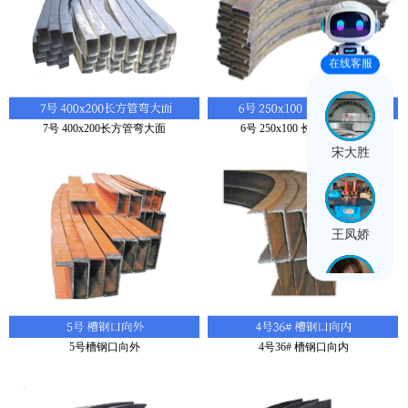
在线客服
7号 400x200长方管弯大面
6号 250x100 长方管弯小面
宋大胜
王凤娇
闫思雨
5号槽钢口向外
4号36# 槽钢口向内