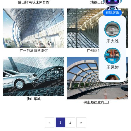
佛山岭南明珠体育馆
地铁出口
在线客服
宋大胜
广州芭洲博博缆馆
广州商贸大厦
王凤娇
闫思雨
佛山车城
佛山顺德政府工厂
«
1
2
»