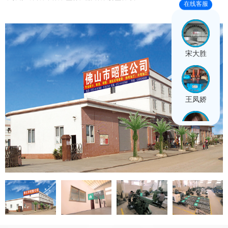
在线客服
宋大胜
王凤娇
闫思雨