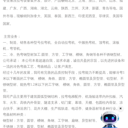
专业液压拉弯设备集开发、设计、产品畅销北京、上海、浙江、四川、山东、福
建、广东、广西、湖南、湖北、云南、陕西、兰州、天津、新疆、青岛等地。国
外市场，现畅销到加拿大、英国、泰国、新西兰、印度尼西亚、菲律宾、美国等
国家。
主营业务：
一、制造、销售各种型号拉弯机、全自动拉弯机、中频热弯机、顶弯机、滚板
机，弯管机。
二、冷、热弯钢型材加工:圆管、方管、工字钢、槽钢、角钢等各种不锈钢型材。
公司承诺： 本公司本着超越自我，追求卓越，诚信共盈的宗旨，以先进的设备和
一流的冷热弯曲工艺，弯曲精品，让客户满意。
经过十几年的发展，我司有完善的品质控制手段，拉弯能力不断提高，能够冷弯1
米以下断面的工字钢、 槽钢、角铁、圆管、方管、椭圆管及异型管、铝型材、不
锈钢型材、能热弯1.2米以下的工字钢、 槽钢、角铁、圆管、方管、椭圆管及异型
管。
我司产品主要用于建筑圆弧型钢结构，拉弯电梯配件、机场输送带内外扣板、汽
车、火车、高铁内外骨架、隧道支承，铝门窗、幕墙、天棚、包圆柱内骨架、凉
台扶手、淋浴房门、花卉大棚、生产线轨道、电话亭、健身器材等多种行业。
弯曲材料种类：
钢型材：方管、圆管、槽钢、角钢、工字钢、扁钢、异型材等。
不锈钢：方管、圆管、型材、椭圆管及异型管等。